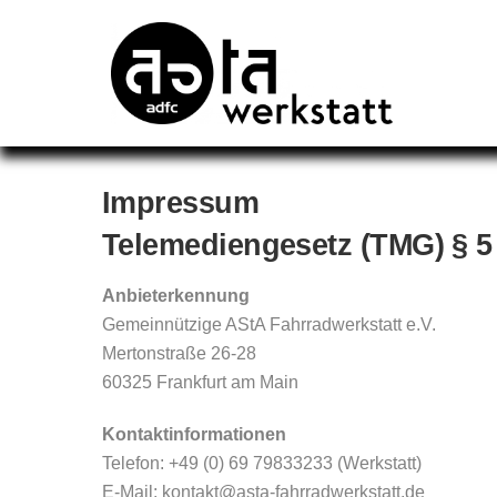
Skip
to
content
Impressum
Telemediengesetz (TMG) § 5 
Anbieterkennung
Gemeinnützige AStA Fahrradwerkstatt e.V.
Mertonstraße 26-28
60325 Frankfurt am Main
Kontaktinformationen
Telefon: +49 (0) 69 79833233 (Werkstatt)
E-Mail: kontakt@asta-fahrradwerkstatt.de