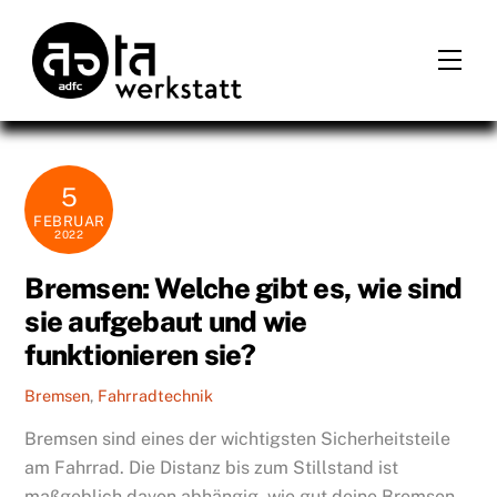
Skip
to
Men
content
5
FEBRUAR
2022
Bremsen: Welche gibt es, wie sind
sie aufgebaut und wie
funktionieren sie?
Bremsen
,
Fahrradtechnik
Bremsen sind eines der wichtigsten Sicherheitsteile
am Fahrrad. Die Distanz bis zum Stillstand ist
maßgeblich davon abhängig, wie gut deine Bremsen